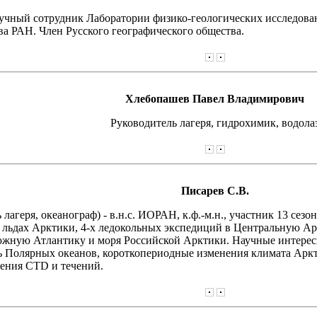
учный сотрудник Лаборатории физико-геологических исследова
 РАН. Член Русского географического общества.
Хлебопашев Павел Владимирович
Руководитель лагеря, гидрохимик, водола
Писарев С.В.
 лагеря, океанограф) - в.н.с. ИОРАН, к.ф.-м.н., участник 13 се
ьдах Арктики, 4-х ледокольных экспедиций в Центральную Арк
южную Атлантику и моря Российской Арктики. Научные интерес
 Полярных океанов, короткопериодные изменения климата Аркт
рения CTD и течений.