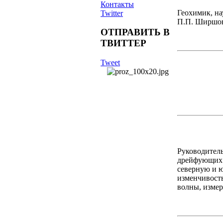
Контакты
Геохимик, на
Twitter
П.П. Ширшова
ОТПРАВИТЬ В
ТВИТТЕР
Tweet
Руководитель
дрейфующих л
северную и 
изменчивость
волны, изме