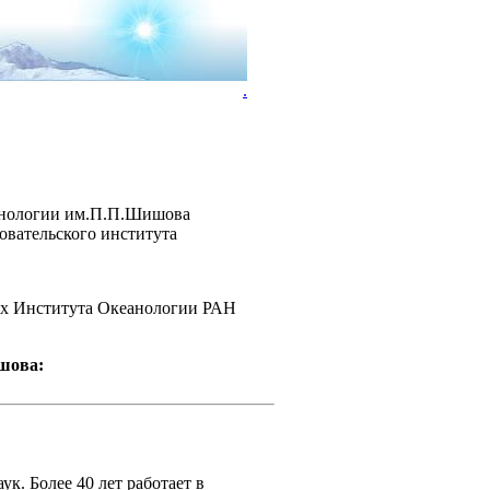
.
анологии им.П.П.Шишова
овательского института
ах Института Океанологии РАН
шова:
к. Более 40 лет работает в