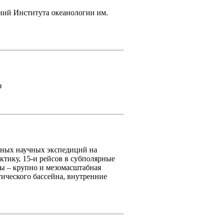
ний Института океанологии им.
з
зонных научных экспедиций на
тику, 15-и рейсов в субполярные
ы – крупно и мезомасштабная
ического бассейна, внутренние