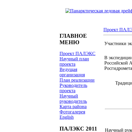
Проект ПАЛ
ГЛАВНОЕ
МЕНЮ
Участники э
Проект ПАЛЭКС
В экспедици
Научный план
Российской А
проекта
Росгидромета
Ведущая
организация
План реализации
Традици
Руководитель
проекта
Научный
руководитель
Карта района
Фотогалерея
English
ПАЛЭКС 2011
Научный руко